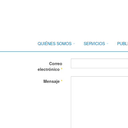
Formulario de contacto general
QUIÉNES SOMOS
SERVICIOS
PUBL
Nombre
*
Correo
electrónico
*
Mensaje
*