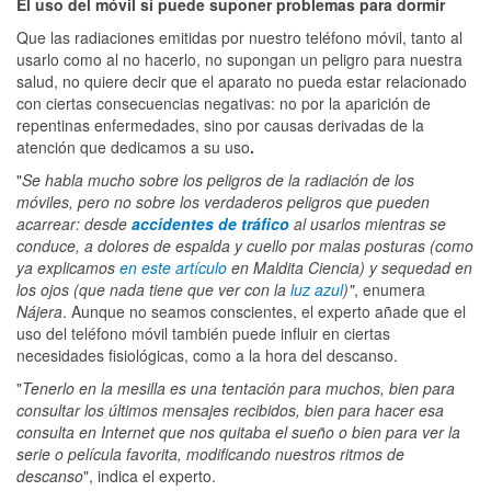
El uso del móvil sí puede suponer problemas para dormir
Que las radiaciones emitidas por nuestro teléfono móvil, tanto al
usarlo como al no hacerlo, no supongan un peligro para nuestra
salud, no quiere decir que el aparato no pueda estar relacionado
con ciertas consecuencias negativas: no por la aparición de
repentinas enfermedades, sino por causas derivadas de la
atención que dedicamos a su uso
.
"
Se habla mucho sobre los peligros de la radiación de los
móviles, pero no sobre los verdaderos peligros que pueden
acarrear: desde
accidentes de tráfico
al usarlos mientras se
conduce, a dolores de espalda y cuello por malas posturas (como
ya explicamos
en este artículo
en Maldita Ciencia) y sequedad en
los ojos (que nada tiene que ver con la
luz azul
)"
, enumera
Nájera
. Aunque no seamos conscientes, el experto añade que el
uso del teléfono móvil también puede influir en ciertas
necesidades fisiológicas, como a la hora del descanso.
"
Tenerlo en la mesilla es una tentación para muchos, bien para
consultar los últimos mensajes recibidos, bien para hacer esa
consulta en Internet que nos quitaba el sueño o bien para ver la
serie o película favorita, modificando nuestros ritmos de
descanso
", indica el experto.