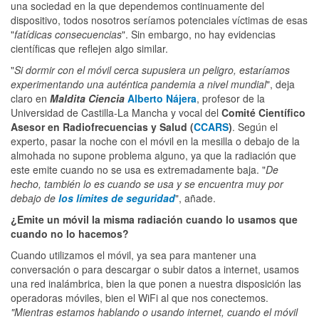
una sociedad en la que dependemos continuamente del
dispositivo, todos nosotros seríamos potenciales víctimas de esas
"
fatídicas consecuencias
". Sin embargo, no hay evidencias
científicas que reflejen algo similar.
"
Si dormir con el móvil cerca supusiera un peligro, estaríamos
experimentando una auténtica pandemia a nivel mundial
", deja
claro en
Maldita Ciencia
Alberto Nájera
, profesor de la
Universidad de Castilla-La Mancha y vocal del
Comité Científico
Asesor en Radiofrecuencias y Salud (
CCARS
)
. Según el
experto, pasar la noche con el móvil en la mesilla o debajo de la
almohada no supone problema alguno, ya que la radiación que
este emite cuando no se usa es extremadamente baja. "
De
hecho, también lo es cuando se usa y se encuentra muy por
debajo de
los límites de seguridad
", añade.
¿Emite un móvil la misma radiación cuando lo usamos que
cuando no lo hacemos?
Cuando utilizamos el móvil, ya sea para mantener una
conversación o para descargar o subir datos a internet, usamos
una red inalámbrica, bien la que ponen a nuestra disposición las
operadoras móviles, bien el WiFi al que nos conectemos.
"Mientras estamos hablando o usando internet, cuando el móvil