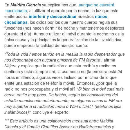
En
Maldita Ciencia
ya explicamos que,
aunque no causará
maculopatía
, al utilizar el aparato por la noche, la luz que este
emite podría
interferir y descoordinar
nuestros
ritmos
circadianos
, los ciclos por los que nuestro cuerpo regula sus
funciones (nos hacen dormir de noche y mantenernos despiertos
durante el día). Aunque utilizar el móvil durante la noche no es la
única causa y la principal es la generalización de la luz eléctrica,
puede empeorar la calidad de nuestro sueño.
"
Toda la vida hemos tenido en la mesilla la radio despertador que
nos despertaba con nuestra emisora de FM favorita
", afirma
Nájera
y explica que la radiación que esta recibía y recibe es
continua y está siempre ahí, la usemos o no (la emisora está 24
horas emitiendo, algunas veces incluso por encima de lo que
emite una estación de telefonía móvil). Entonces, ¿por qué la
radio no nos preocupaba y el móvil sí? "
Si bien el móvil está más
cerca, emite muy poco. De hecho, según las conclusiones del
estudio mencionado anteriormente, en algunas casas la FM era
muy superior a la radiación móvil o WiFi o DECT (teléfonos fijos
inalámbricos)"
, concluye el experto.
*** Este artículo es una colaboración mensual entre Maldita
Ciencia y el Comité Científico Asesor en Radiofrecuencias y