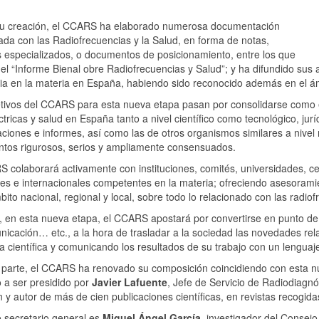
u creación, el CCARS ha elaborado numerosa documentación
ada con las Radiofrecuencias y la Salud, en forma de notas,
 especializados, o documentos de posicionamiento, entre los que
el “Informe Bienal obre Radiofrecuencias y Salud”; y ha difundido sus 
ia en la materia en España, habiendo sido reconocido además en el ám
tivos del CCARS para esta nueva etapa pasan por consolidarse como el
ctricas y salud en España tanto a nivel científico como tecnológico, juríd
aciones e informes, así como las de otros organismos similares a nivel
tos rigurosos, serios y ampliamente consensuados.
 colaborará activamente con instituciones, comités, universidades, ce
es e internacionales competentes en la materia; ofreciendo asesorami
bito nacional, regional y local, sobre todo lo relacionado con las radiof
en esta nueva etapa, el CCARS apostará por convertirse en punto de r
icación… etc., a la hora de trasladar a la sociedad las novedades rel
a científica y comunicando los resultados de su trabajo con un lenguaje 
a parte, el CCARS ha renovado su composición coincidiendo con esta 
 a ser presidido por
Javier Lafuente
, Jefe de Servicio de Radiodiagnó
y autor de más de cien publicaciones científicas, en revistas recogida
 secretario general es
Miguel Ángel García
, investigador del Consejo