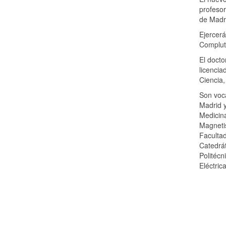
profesor
de Madri
Ejercerá
Complute
El docto
licencia
Ciencia,
Son voc
Madrid y
Medicina
Magnetis
Faculta
Catedrát
Politécn
Eléctric