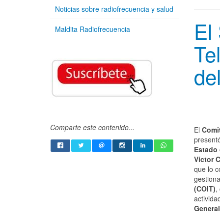
Noticias sobre radiofrecuencia y salud
El
Maldita Radiofrecuencia
Te
de
Comparte este contenido...
El
Comit
presentó
Estado 
Víctor 
que lo 
gestion
(COIT)
,
activida
General