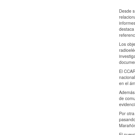
Desde s
relacion
informes
destaca 
referenc
Los obje
radioelé
investig
documen
El CCARS
nacional
en el ám
Además, 
de comun
evidenci
Por otr
pasando
Marañón 
El nuevo