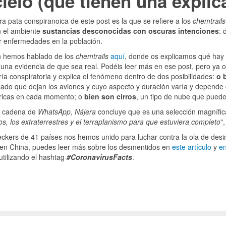
cielo (que tienen una explic
ra pata conspiranoica de este post es la que se refiere a los
chemtrails
n el ambiente
sustancias desconocidas con oscuras intenciones
: 
r enfermedades en la población.
 hemos hablado de los
chemtrails
aquí
, donde os explicamos qué hay 
una evidencia de que sea real. Podéis leer más en ese post, pero ya 
ría conspiratoria y explica el fenómeno dentro de dos posibilidades:
o 
do que dejan los aviones y cuyo aspecto y duración varía y depende de
ricas en cada momento; o
bien son cirros
, un tipo de nube que puede
a cadena de
WhatsApp
,
Nájera
concluye que es una selección magnífica
os, los extraterrestres y el terraplanismo para que estuviera completo
"
ckers de 41 países nos hemos unido para luchar contra la ola de desi
 en China, puedes leer más sobre los desmentidos en
este artículo
y
en
 utilizando el hashtag
#CoronavirusFacts
.