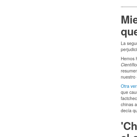
Mie
que
La segun
perjudic
Hemos h
Científi
resume
nuestro
Otra ver
que caus
factchec
chinas a
decía qu
'Ch