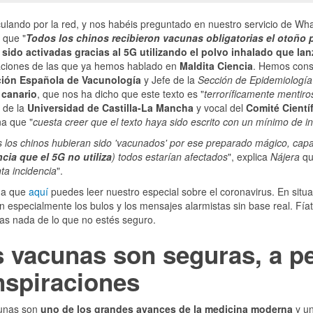
culando por la red, y nos habéis preguntado en nuestro servicio de 
 que "
Todos los chinos recibieron vacunas obligatorias el otoño
 sido activadas gracias al 5G utilizando el polvo inhalado que la
aciones de las que ya hemos hablado en
Maldita Ciencia
. Hemos cons
ión Española de Vacunología
y Jefe de la
Sección de Epidemiología
 canario
, que nos ha dicho que este texto es "
terroríficamente mentiro
 de la
Universidad de Castilla-La Mancha
y vocal del
Comité Cientí
a que "
cuesta creer que el texto haya sido escrito con un mínimo de i
s los chinos hubieran sido 'vacunados' por ese preparado mágico, cap
cia que el 5G no utiliza
) todos estarían afectados
", explica
Nájera
qu
nta incidencia
".
da que
aquí
puedes leer nuestro especial sobre el coronavirus. En situ
an especialmente los bulos y los mensajes alarmistas sin base real. Fía
as nada de lo que no estés seguro.
 vacunas son seguras, a pe
nspiraciones
unas son
uno de los grandes avances de la medicina moderna
y un