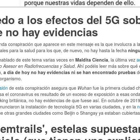
do a los efectos del 5G sob
 no hay evidencias
da conspiración que aparece en este mensaje es la que involucra a las
iales para la salud para los que, de nuevo, no hay hasta la fecha
ningu
ablado de este tema varias veces en
Maldita Ciencia
, la última vez
a
co Asesor en Radiofrecuencias y Salud
. Ahí podéis leer más sobre qué
n,
a día de hoy no hay evidencias ni se han encontrado pruebas
de
 organismo.
sión
de esta conspiración asegura que
Wuhan
fue la primera ciudad c
a el coronavirus es resultado de un exceso de exposición a esas onda
king británica, no hay evidencias de que fuese así. En octubre de 201
nunciaron la instalación de tecnología 5G en varias ciudades, y en la
n
e otras grandes ciudades como Beijin o Shangay ya estaban cubiertas
emtrails', estelas supuest