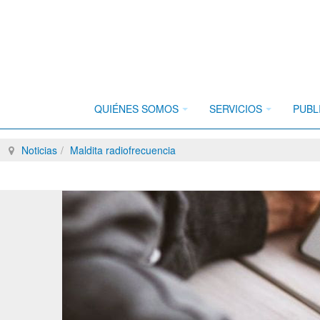
QUIÉNES SOMOS
SERVICIOS
PUBL
Breadcrumbs
Noticias
Maldita radiofrecuencia