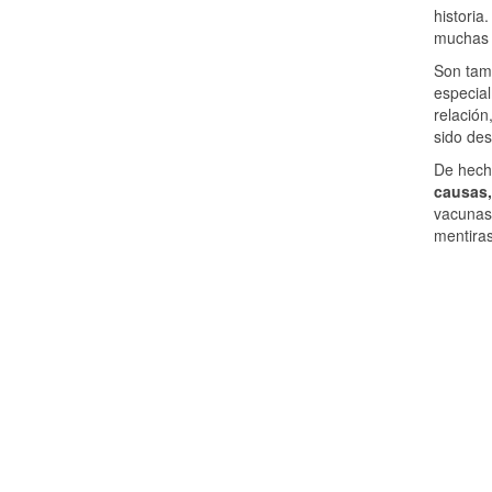
historia
muchas h
Son tam
especial
relació
sido de
De hecho
causas
vacunas
mentira