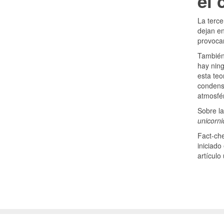
el 
La terce
dejan e
provoca
También
hay ning
esta teo
condensa
atmosfé
Sobre l
unicorni
Fact-che
iniciado
artículo