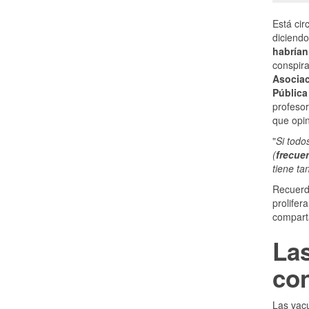
Está cir
diciendo
habrían
conspir
Asociac
Pública
profesor
que opin
"
Si todo
(
frecuen
tiene ta
Recuer
prolifer
compart
Las
co
Las vac