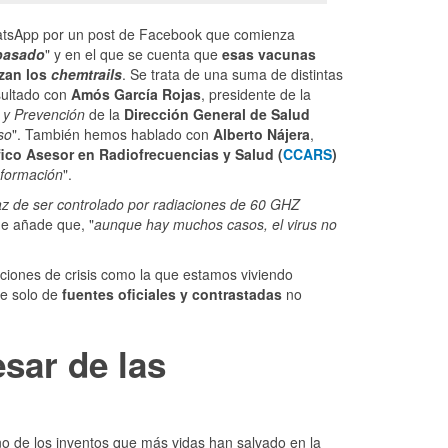
WhatsApp por un post de Facebook que comienza
 pasado
" y en el que se cuenta que
esas vacunas
nzan los
chemtrails
. Se trata de una suma de distintas
ultado con
Amós García Rojas
, presidente de la
 y Prevención
de la
Dirección General de Salud
so
". También hemos hablado con
Alberto Nájera
,
fico Asesor en Radiofrecuencias y Salud (
CCARS
)
nformación
".
az de ser controlado por radiaciones de 60 GHZ
e añade que, "
aunque hay muchos casos, el virus no
aciones de crisis como la que estamos viviendo
te solo de
fuentes oficiales y contrastadas
no
sar de las
o de los inventos que más vidas han salvado en la