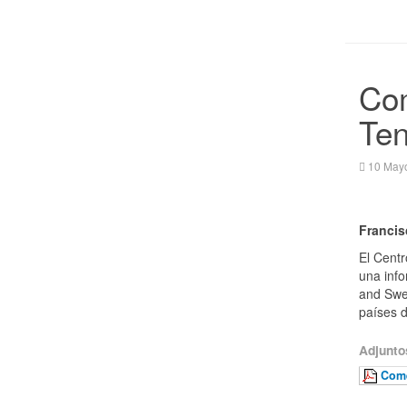
Com
Ten
10 May
Francis
El Centr
una info
and Swed
países d
Adjunto
Come