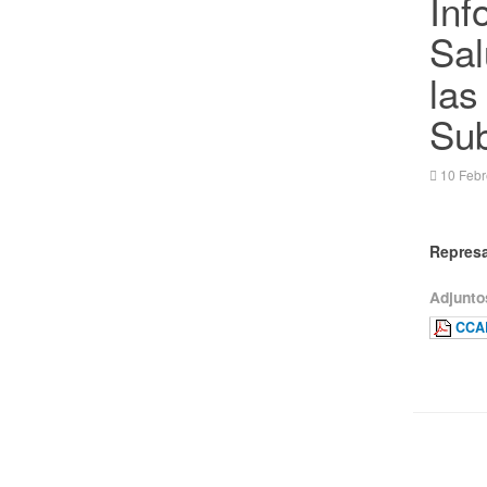
Inf
Sal
las
Sub
10 Febr
Represa
Adjunto
CCAR