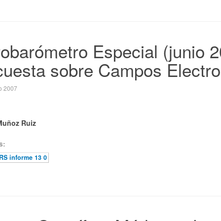
obarómetro Especial (junio 
uesta sobre Campos Electr
o 2007
Muñoz Ruiz
s:
S informe 13 0