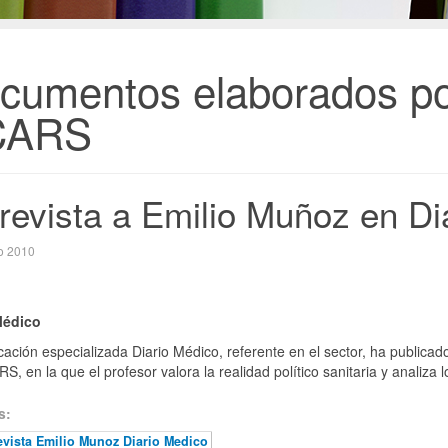
cumentos elaborados po
CARS
revista a Emilio Muñoz en Di
o 2010
Médico
cación especializada Diario Médico, referente en el sector, ha publica
S, en la que el profesor valora la realidad político sanitaria y analiza
s:
evista Emilio Munoz Diario Medico