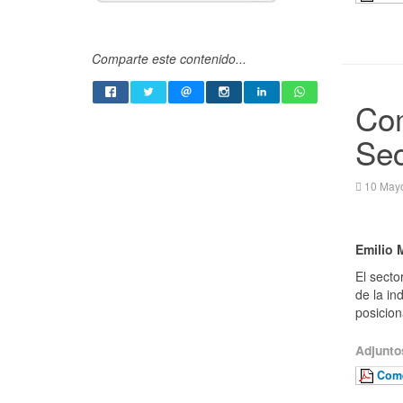
Comparte este contenido...
Com
Sec
10 May
Emilio
El secto
de la ind
posicion
Adjunto
Come