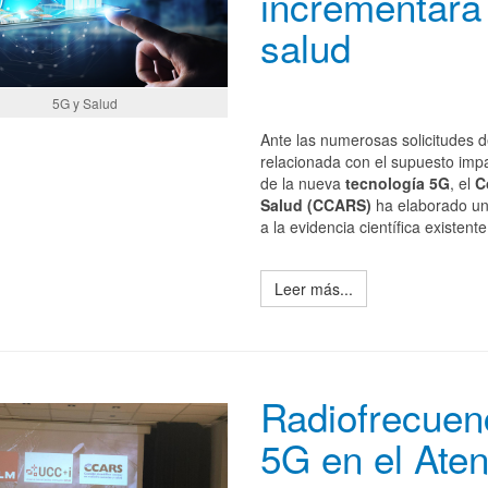
incrementará 
salud
5G y Salud
Ante las numerosas solicitudes
d
relacionada con el supuesto impa
de la nueva
tecnología 5G
, el
C
Salud (CCARS)
ha elaborado u
a la evidencia científica existe
Leer más...
Radiofrecuenc
5G en el Ate