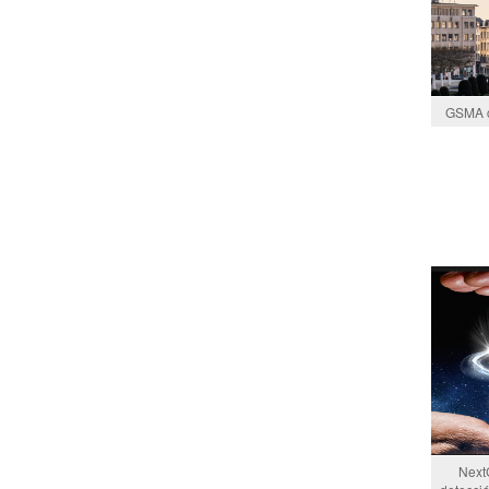
GSMA c
Next