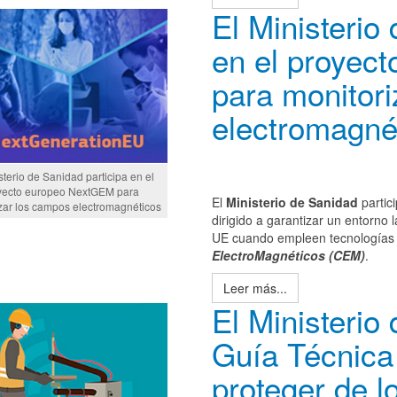
El Ministerio
en el proyec
para monitor
electromagné
sterio de Sanidad participa en el
yecto europeo NextGEM para
El
Ministerio de Sanidad
partic
zar los campos electromagnéticos
dirigido a garantizar un entorno 
UE cuando empleen tecnologías
ElectroMagnéticos (CEM)
.
Leer más...
El Ministerio
Guía Técnica
proteger de l