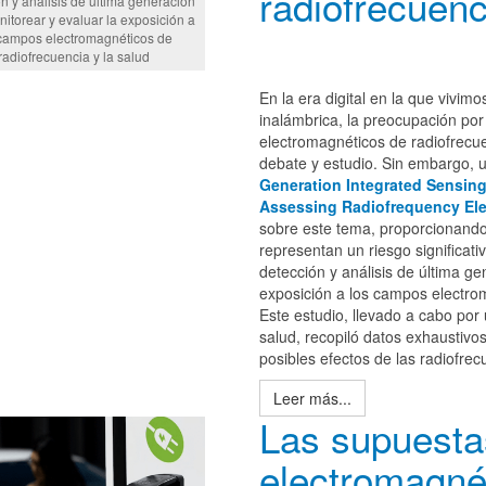
radiofrecuenc
n y análisis de última generación
itorear y evaluar la exposición a
campos electromagnéticos de
radiofrecuencia y la salud
En la era digital en la que vivim
inalámbrica, la preocupación por
electromagnéticos de radiofrecu
debate y estudio. Sin embargo, 
Generation Integrated Sensing
Assessing Radiofrequency Ele
sobre este tema, proporcionando
representan un riesgo significati
detección y análisis de última g
exposición a los campos electro
Este estudio, llevado a cabo por
salud, recopiló datos exhaustivos
posibles efectos de las radiofre
Leer más...
Las supuestas
electromagnét