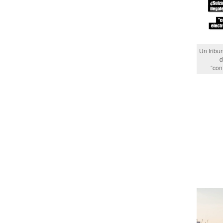
Un tribu
d
“con