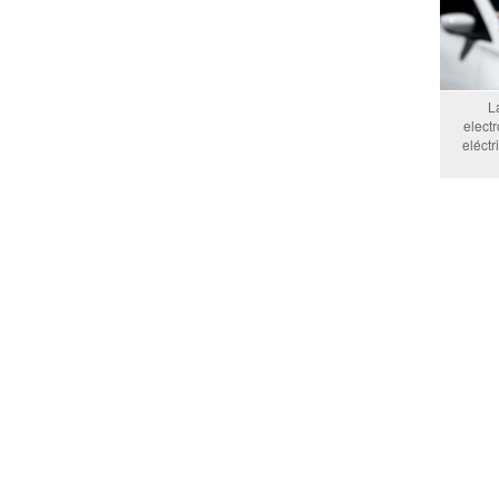
L
elect
eléctr