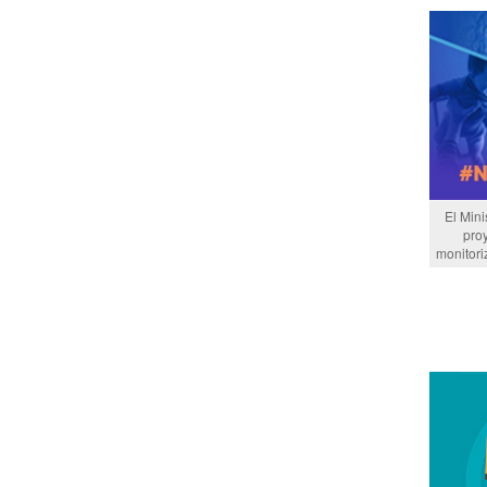
El Mini
pro
monitori