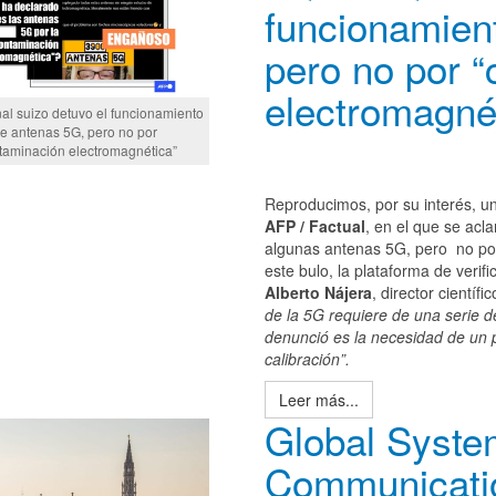
funcionamien
pero no por 
electromagné
nal suizo detuvo el funcionamiento
e antenas 5G, pero no por
taminación electromagnética”
Reproducimos, por su interés, un 
AFP / Factual
, en el que se acl
algunas antenas 5G, pero no por
este bulo, la plataforma de verif
Alberto Nájera
, director cientí
de la 5G requiere de una serie de
denunció es la necesidad de un p
calibración”.
Leer más...
Global Syste
Communicati