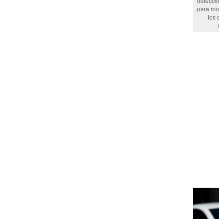
detecció
para mon
los 