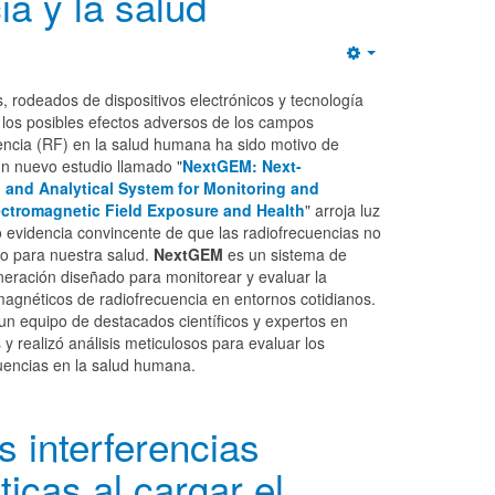
ia y la salud
Empty
os, rodeados de dispositivos electrónicos y tecnología
 los posibles efectos adversos de los campos
encia (RF) en la salud humana ha sido motivo de
un nuevo estudio llamado "
NextGEM: Next-
 and Analytical System for Monitoring and
ctromagnetic Field Exposure and Health
" arroja luz
 evidencia convincente de que las radiofrecuencias no
vo para nuestra salud.
NextGEM
es un sistema de
eneración diseñado para monitorear y evaluar la
magnéticos de radiofrecuencia en entornos cotidianos.
 un equipo de destacados científicos y expertos en
 y realizó análisis meticulosos para evaluar los
cuencias en la salud humana.
 interferencias
icas al cargar el