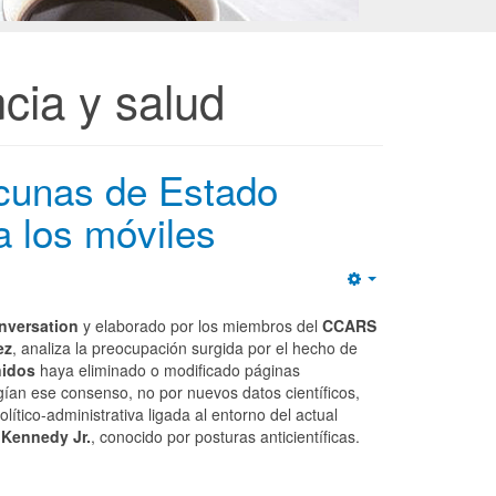
cia y salud
acunas de Estado
a los móviles
Empty
nversation
y elaborado por los miembros del
CCARS
ez
, analiza l
a preocupación surgida por el hecho de
nidos
haya eliminado o modificado páginas
ían ese consenso, no por nuevos datos científicos,
lítico-administrativa ligada al entorno del actual
 Kennedy Jr.
, conocido por posturas anticientíficas.