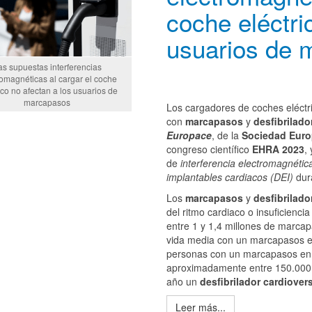
coche eléctri
usuarios de 
as supuestas interferencias
romagnéticas al cargar el coche
ico no afectan a los usuarios de
marcapasos
Los cargadores de coches eléctri
con
marcapasos
y
desfibrilado
Europace
, de la
Sociedad Euro
congreso científico
EHRA 2023
,
de
interferencia electromagnétic
implantables cardiacos (DEI)
dura
Los
marcapasos
y
desfibrilado
del ritmo cardiaco o insuficienci
entre 1 y 1,4 millones de marca
vida media con un marcapasos e
personas con un marcapasos en 
aproximadamente entre 150.000 
año un
desfibrilador cardiover
Leer más...