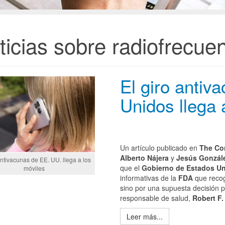
ticias sobre radiofrecuen
El giro antiv
Unidos llega 
Un artículo publicado en
The Co
Alberto Nájera
y
Jesús Gonzál
antivacunas de EE. UU. llega a los
que el
Gobierno de Estados U
móviles
informativas de la
FDA
que recog
sino por una supuesta decisión po
responsable de salud,
Robert F.
Leer más...