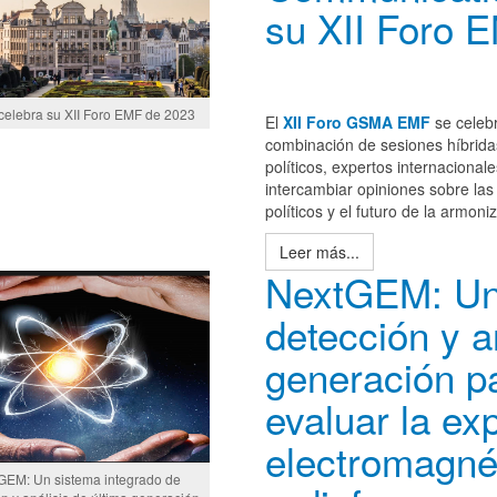
su XII Foro 
elebra su XII Foro EMF de 2023
El
XII Foro GSMA EMF
se celeb
combinación de sesiones híbridas
políticos, expertos internacional
intercambiar opiniones sobre las 
políticos y el futuro de la armoni
Leer más...
NextGEM: Un 
detección y a
generación p
evaluar la ex
electromagné
GEM: Un sistema integrado de